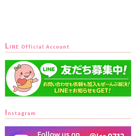
L
INE Official Account
I
nstagram