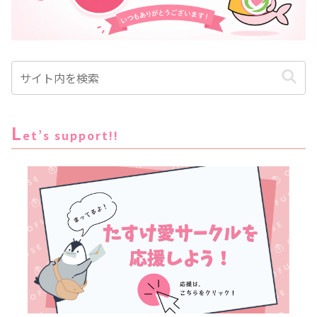
L
et’s support!!